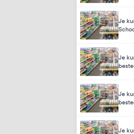
Je ku
Schoo
Je ku
best
Je ku
best
Je ku