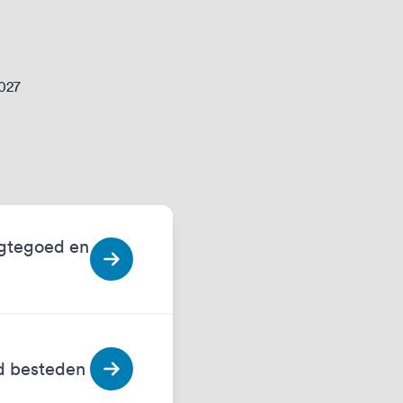
2027
egtegoed en
ed besteden