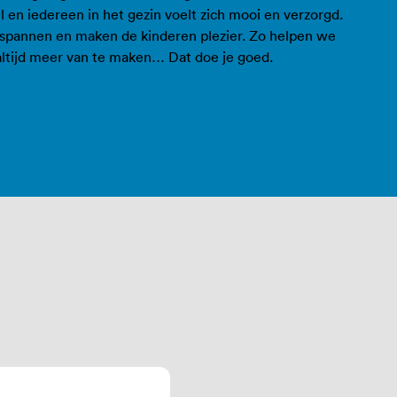
l en iedereen in het gezin voelt zich mooi en verzorgd.
ntspannen en maken de kinderen plezier. Zo helpen we
altijd meer van te maken… Dat doe je goed.