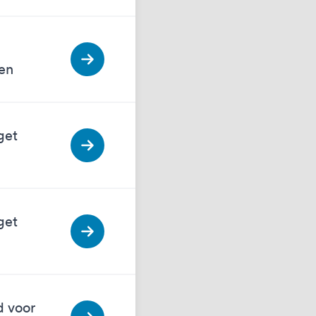
en
get
get
d voor