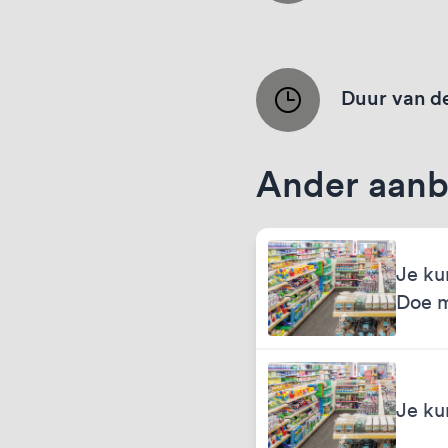
Duur van de
Ander aanb
Je ku
Doe 
Je ku