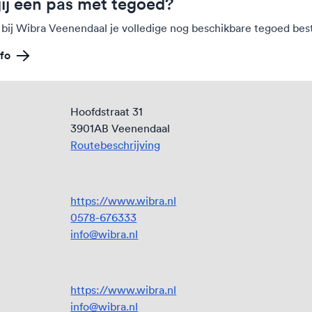
jij een pas met tegoed?
 bij Wibra Veenendaal je volledige nog beschikbare tegoed bes
fo
Hoofdstraat 31
3901AB Veenendaal
Routebeschrijving
https://www.wibra.nl
0578-676333
info@wibra.nl
https://www.wibra.nl
info@wibra.nl