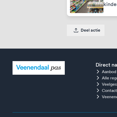
kinde
Deel actie
Direct n
Aanbod
Alle re
Veelges
Contact
Veenend