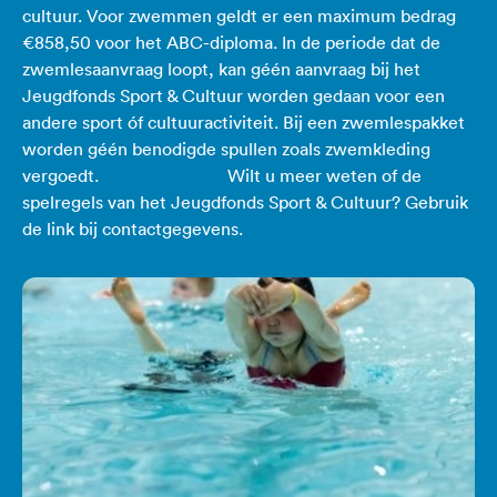
cultuur. Voor zwemmen geldt er een maximum bedrag
€858,50 voor het ABC-diploma. In de periode dat de
zwemlesaanvraag loopt, kan géén aanvraag bij het
Jeugdfonds Sport & Cultuur worden gedaan voor een
andere sport óf cultuuractiviteit. Bij een zwemlespakket
worden géén benodigde spullen zoals zwemkleding
vergoedt. Wilt u meer weten of de
spelregels van het Jeugdfonds Sport & Cultuur? Gebruik
de link bij contactgegevens.