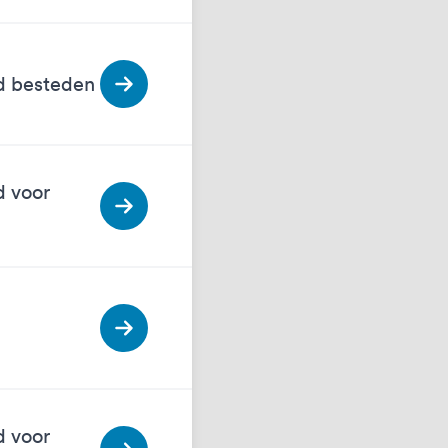
ed besteden
d voor
d voor