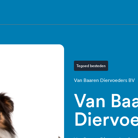
Tegoed besteden
Van Baaren Diervoeders BV
Van Ba
Diervo