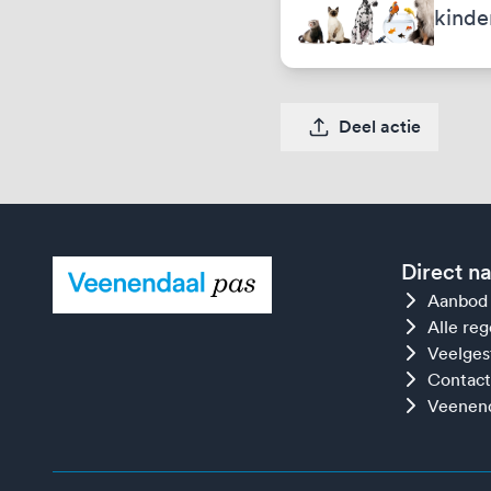
kinde
Deel actie
Direct n
Aanbod
Alle re
Veelges
Contact
Veenend