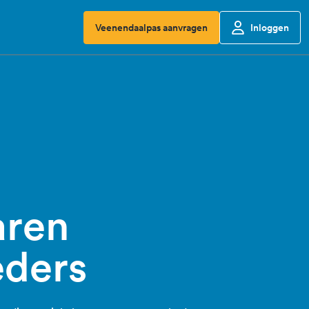
Veenendaalpas aanvragen
Inloggen
aren
eders