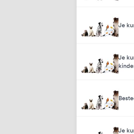
Je ku
Je ku
kinde
Beste
Je ku