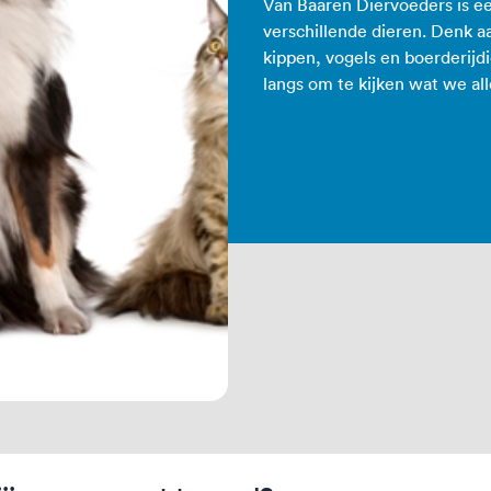
Van Baaren Diervoeders is e
verschillende dieren. Denk a
kippen, vogels en boerderijd
langs om te kijken wat we al