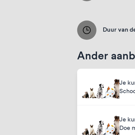
Duur van de
Ander aanb
Je ku
Scho
Je ku
Doe 