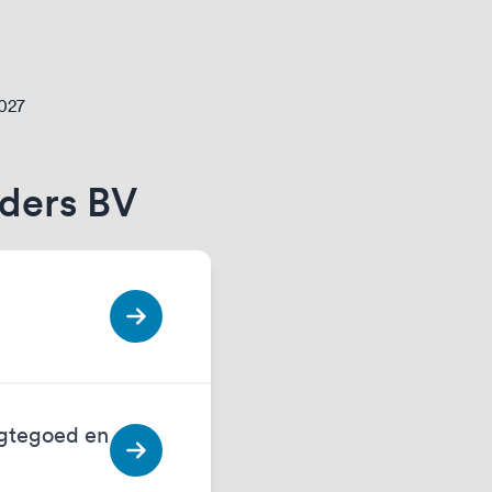
2027
ders BV
egtegoed en