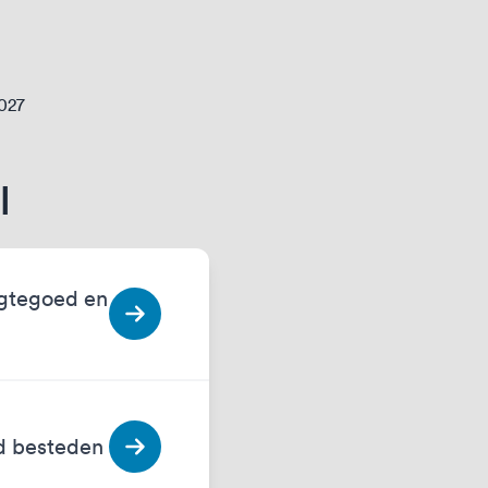
2027
l
egtegoed en
ed besteden