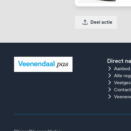
Deel actie
Direct n
Aanbod
Alle re
Veelges
Contact
Veenend