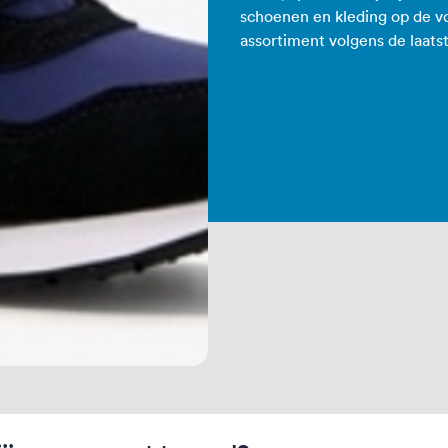
schoenen en kleding op de vo
assortiment volgens de laatst