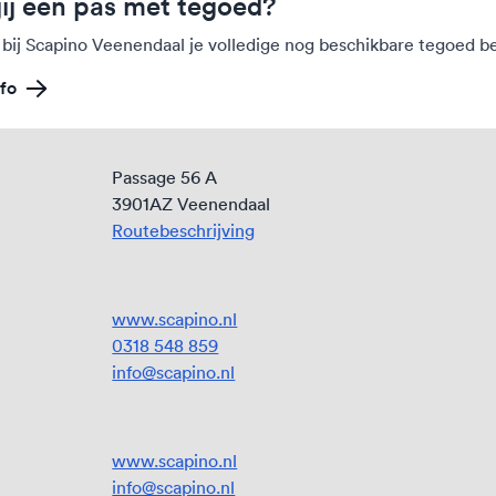
jij een pas met tegoed?
 bij Scapino Veenendaal je volledige nog beschikbare tegoed b
fo
Passage 56 A
3901AZ Veenendaal
Routebeschrijving
www.scapino.nl
0318 548 859
info@scapino.nl
www.scapino.nl
info@scapino.nl