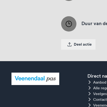
Duur van de
Deel actie
Direct n
Aanbod
Alle re
Veelges
Contact
Veenend