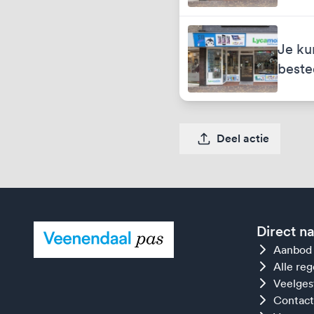
Je ku
best
Deel actie
Direct n
Aanbod
Alle re
Veelges
Contact