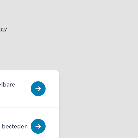
2027
elbare
n besteden