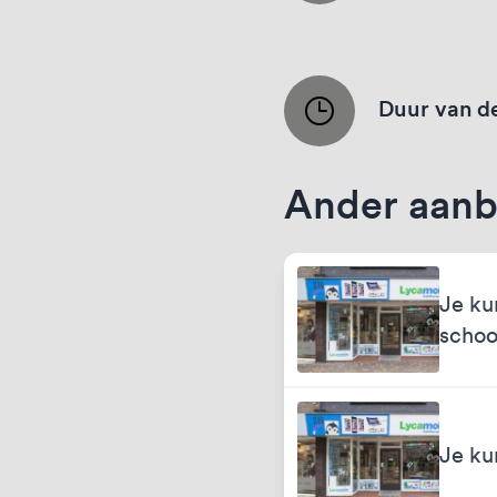
Duur van de
Ander aanb
Je ku
schoo
Je ku