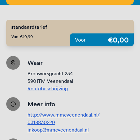
standaardtarief
Van €19,99
€0,00
Voor
Waar
Brouwersgracht 234
3901TM Veenendaal
Routebeschrijving
Meer info
http://www.mmcveenendaal.nl/
0318830220
inkoop@mmcveenendaal.nl