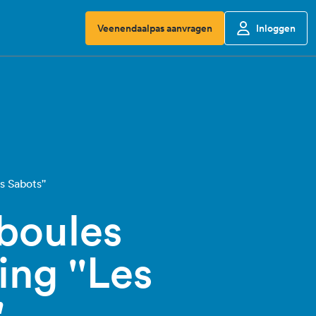
Veenendaalpas aanvragen
Inloggen
s Sabots''
boules
ing ''Les
'