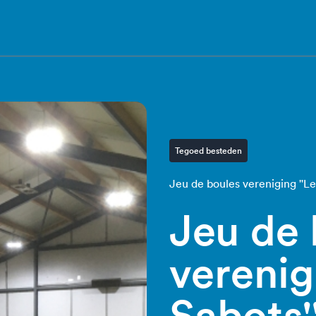
Tegoed besteden
Jeu de boules vereniging ''Le
Jeu de 
verenig
Sabots'