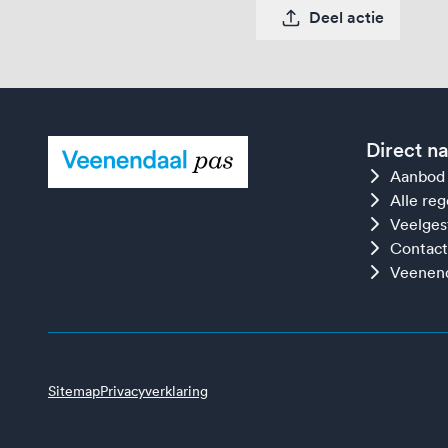
Deel actie
Direct n
Aanbod
Alle re
Veelges
Contact
Veenend
Sitemap
Privacyverklaring