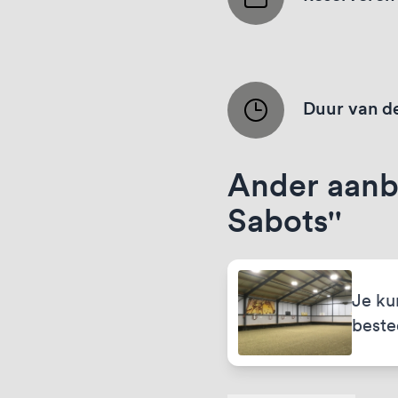
Duur van de
Ander aanbo
Sabots''
Je ku
best