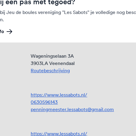
ij een pas met tegoed?
bij Jeu de boules vereniging ''Les Sabots'' je volledige nog be
n.
fo
Wageningselaan 3A
3903LA Veenendaal
Routebeschrijving
https://www.lessabots.nl/
0630596143
penningmeester.lessabots@gmail.com
https://www.lessabots.nl/